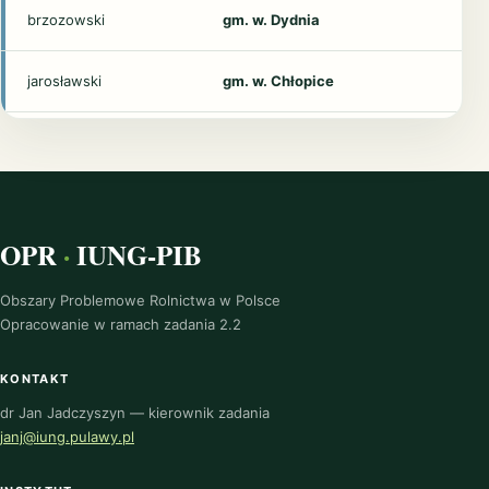
brzozowski
gm. w. Dydnia
jarosławski
gm. w. Chłopice
jarosławski
gm. w. Rokietnica
jasielski
gm. w. Nowy Żmigród
OPR
·
IUNG-PIB
krośnieński
w. Dukla
Obszary Problemowe Rolnictwa w Polsce
Opracowanie w ramach zadania 2.2
krośnieński
w. Iwonicz-Zdrój
KONTAKT
leski
gm. w. Baligród
dr Jan Jadczyszyn — kierownik zadania
janj@iung.pulawy.pl
leski
gm. w. Olszanica