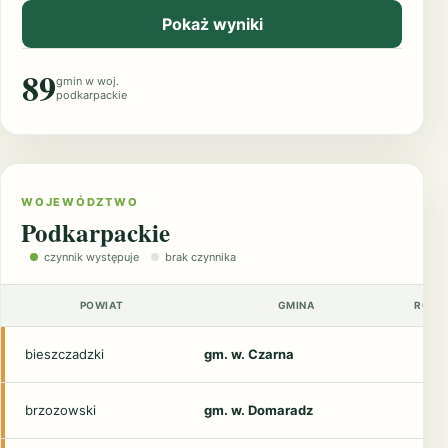
Pokaż wyniki
89
gmin w woj.
podkarpackie
WOJEWÓDZTWO
Podkarpackie
czynnik występuje
brak czynnika
POWIAT
GMINA
ROZD
bieszczadzki
gm. w. Czarna
brzozowski
gm. w. Domaradz